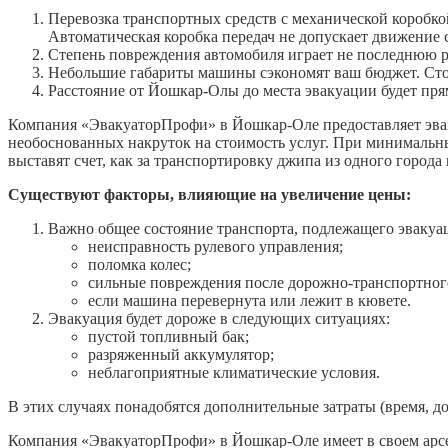
Перевозка транспортных средств с механической коробко
Автоматическая коробка передач не допускает движение 
Степень повреждения автомобиля играет не последнюю р
Небольшие габариты машины сэкономят ваш бюджет. Стои
Расстояние от Йошкар-Олы до места эвакуации будет пря
Компания «ЭвакуаторПрофи» в Йошкар-Оле предоставляет эвак
необоснованных накруток на стоимость услуг. При минимальных
выставят счет, как за транспортировку джипа из одного города 
Существуют факторы, влияющие на увеличение цены:
Важно общее состояние транспорта, подлежащего эвакуа
неисправность рулевого управления;
поломка колес;
сильные повреждения после дорожно-транспортног
если машина перевернута или лежит в кювете.
Эвакуация будет дороже в следующих ситуациях:
пустой топливный бак;
разряженный аккумулятор;
неблагоприятные климатические условия.
В этих случаях понадобятся дополнительные затраты (время, д
Компания «ЭвакуаторПрофи» в Йошкар-Оле имеет в своем арсе