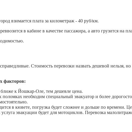
род взимается плата за километраж - 40 руб/км.
еввозится в кабине в качестве пассажира, а авто грузится на пл
ходимостью.
раведливые. Стоимость перевозки назвать дешевой нельзя, но и
х факторов:
 ближе к Йошкар-Оле, тем дешевле цена.
х поломках необходим специальный эвакуатор и более дорогост
мостоятельно.
тся в кювете, погрузка будет сложнее и дольше по времени. Це
я услуга эвакуации будет для мотоциклов. Перевозка малолитраж