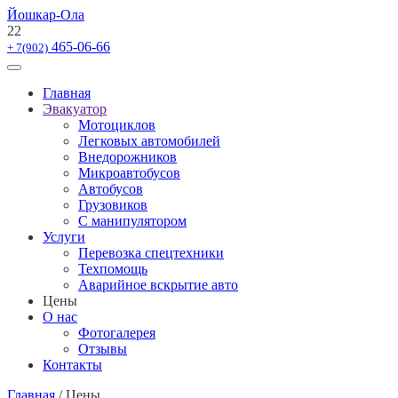
Йошкар-Ола
22
465-06-66
+ 7(902)
Главная
Эвакуатор
Мотоциклов
Легковых автомобилей
Внедорожников
Микроавтобусов
Автобусов
Грузовиков
С манипулятором
Услуги
Перевозка спецтехники
Техпомощь
Аварийное вскрытие авто
Цены
О нас
Фотогалерея
Отзывы
Контакты
Главная
/
Цены