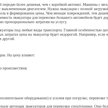
й передач более дешевая, чем с коробкой-автомат. Машины с мех
с выключенным двигателем. Нужна эвакуация с полной загрузкой
оль в формировании цены. Чем меньше повреждений, тем дешевл
мость эвакуатора для перевозки большого автомобиля будет до
мо пропорционально затратам на услугу.
уаторы под любые виды транспорта. Главной особенностью цен
 затратах цена на эвакуатор будет недорогой. Например, если 
в другой.
ции. На цену влияют:
о происшествия;
ополнительное оборудование) и усилия при погрузке, перевозке 
нале автопарк эвакуаторов для перевозки спецтехники. Они б