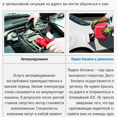
в чрезвычайной ситуации на дороге вы могли обратиться к нам.
Автоприкуривание
Подвоз бензина и дизельного т
Подвоз бензина — еще одна у
Услуга автоприкуривание
выездного техцентра. Достав
востребована преимущественно в
бензина осуществляется по
зимний период. Низкая температура
региону. Не нужно бросать 
плохо сказывается на аккумуляторе
на дороге и отправляться на
машины. В результате после долгой
ближайшей АЗС. Не тратьте 
стоянки запустить мотор становится
ожидании того, что один
невозможным. Специалисты
проезжающих водителей сог
компании могут в любой момент
прийти вам на помощь одолж