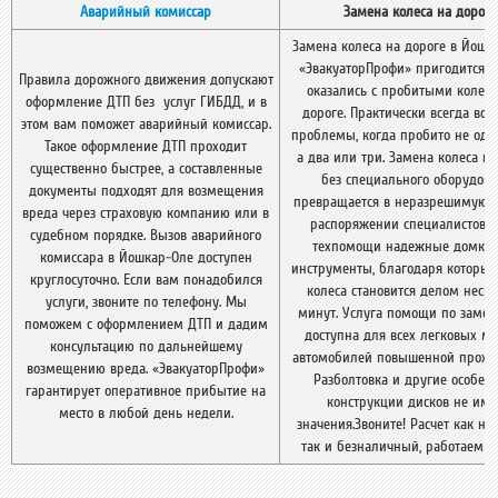
Аварийный комиссар
Замена колеса на дороге
Замена колеса на дороге в Йошк
«ЭвакуаторПрофи» пригодится, 
Правила дорожного движения допускают
оказались с пробитыми колес
оформление ДТП без услуг ГИБДД, и в
дороге. Практически всегда воз
этом вам поможет аварийный комиссар.
проблемы, когда пробито не одно
Такое оформление ДТП проходит
а два или три. Замена колеса на
существенно быстрее, а составленные
без специального оборудов
документы подходят для возмещения
превращается в неразрешимую з
вреда через страховую компанию или в
распоряжении специалистов 
судебном порядке. Вызов аварийного
техпомощи надежные домкра
комиссара в Йошкар-Оле доступен
инструменты, благодаря которы
круглосуточно. Если вам понадобился
колеса становится делом неск
услуги, звоните по телефону. Мы
минут. Услуга помощи по замен
поможем с оформлением ДТП и дадим
доступна для всех легковых м
консультацию по дальнейшему
автомобилей повышенной проход
возмещению вреда. «ЭвакуаторПрофи»
Разболтовка и другие особен
гарантирует оперативное прибытие на
конструкции дисков не им
место в любой день недели.
значения.Звоните! Расчет как на
так и безналичный, работаем б