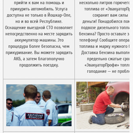
прийти к вам на помощь и
несколько литров горючего.
прикурить автомобиль. Услуга
топлива от «ЭвакуаторПр
доступна не только в Йошкар-Оле,
сохранит вам силы и
но и во всей Республике.
деньги! Понадобился пом
Оснащение выездной СТО позволяет
подвозе дизельного топлив
непосредственно на месте зарядить
бензина? Просто оставьте за
аккумулятор машины. Это
телефону! Сообщите операто
процедура более безопасна, чем
топлива и марку нужного бе
прикуривание. Вы можете зарядить
Доставка бензина выполняе
АКБ, а затем благополучно
предельно сжатые сроки
продолжить поездку.
«ЭвакуаторПрофи» топли
голодание — не проблем