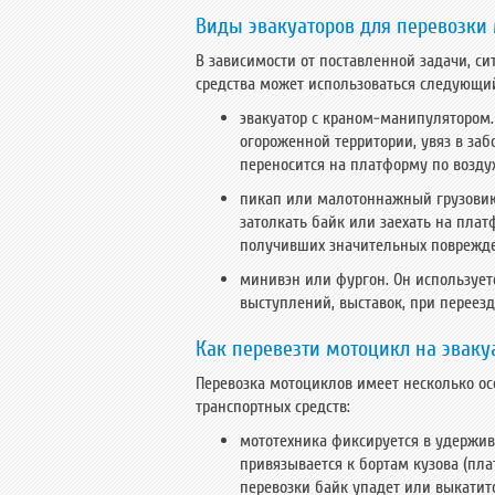
Виды эвакуаторов для перевозки
В зависимости от поставленной задачи, си
средства может использоваться следующий
эвакуатор с краном-манипулятором.
огороженной территории, увяз в за
переносится на платформу по возду
пикап или малотоннажный грузовик
затолкать байк или заехать на плат
получивших значительных поврежден
минивэн или фургон. Он использует
выступлений, выставок, при переезд
Как перевезти мотоцикл на эваку
Перевозка мотоциклов имеет несколько ос
транспортных средств:
мототехника фиксируется в удержив
привязывается к бортам кузова (пл
перевозки байк упадет или выкатит