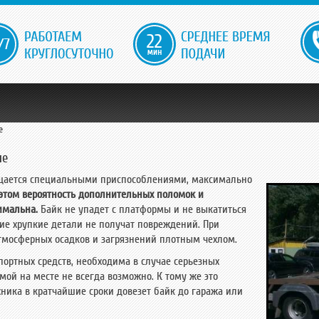
22
е
Эвакуатор
ле
егковых автомобилей
Внедорожников
ащается специальными приспособлениями, максимально
Услуги
этом вероятность дополнительных поломок и
имальна.
Байк не упадет с платформы и не выкатиться
зовиков
Техпомощь
С манипулятором
Аварийное вскрытие авто
Контакты
ние хрупкие детали не получат повреждений. При
тмосферных осадков и загрязнений плотным чехлом.
тзывы
портных средств, необходима в случае серьезных
мой на месте не всегда возможно. К тому же это
хника в кратчайшие сроки довезет байк до гаража или