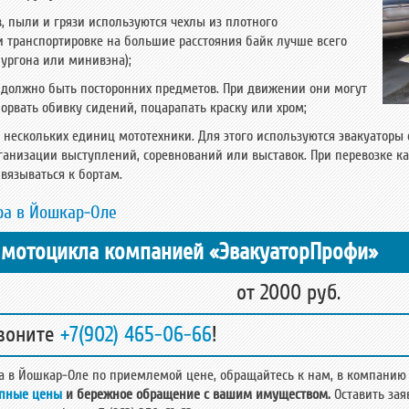
, пыли и грязи используются чехлы из плотного
 транспортировке на большие расстояния байк лучше всего
фургона или минивэна);
 должно быть посторонних предметов. При движении они могут
орвать обивку сидений, поцарапать краску или хром;
нескольких единиц мототехники. Для этого используются эвакуаторы
ганизации выступлений, соревнований или выставок. При перевозке 
вязываться к бортам.
ра в Йошкар-Оле
 мотоцикла компанией «ЭвакуаторПрофи»
е
от 2000 руб.
воните
+
7(902) 465-06-66
!
а в Йошкар-Оле по приемлемой цене, обращайтесь к нам, в компанию
упные цены
и бережное обращение с вашим имуществом.
Оставить зая