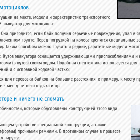
 мотоциклов
туации на месте, модели и характеристик транспортного
 эвакуатор для мотоцикла:
 Она пригодится, если байк получил серьезные повреждения, упал в я
болоченном грунте. Перед погрузкой на колеса крепятся специальные 
ху. Таким способом можно грузить и редкие, раритетные модели мотот
. Кузов эвакуатора оснащается удерживающими приспособлениями и
форму (в кузов) своим ходом. Подобная спецтехника используется для 
ий и с исправной ходовой частью;
ся для перевозки байков на большие расстояния, к примеру, к месту 
е к месту летнего отдыха и пр.
аторе и ничего не сломать
обенностей, которые обусловлены конструкцией этого вида
ающем устройстве специальной конструкции, а также
атформы) прочными ремнями. В противном случае в процессе
ся наружу;