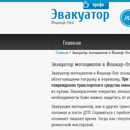
Йошкар-Ола
Главная
Главная
/
Эвакуатор мотоциклов в Йошкар-Ол
Эвакуатор мотоциклов в Йошкар-О
Мотоциклов
Л
Эвакуатор мотоциклов в Йошкар-Оле осн
облегчающими погрузку и перевозку.
При 
повреждения транспортного средства мин
Автобусов
Перевозка спецтехники
Гру
О нас
из кузова. Лакокрасочное покрытие, внеш
необходимости байк можно защитить от а
Фотогалерея
О
Эвакуация мотоциклов, как и других транс
поломок и после ДТП. Справиться с пробле
отнимает лишнее время. Тогда как спецте
ремонтной мастерской.